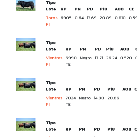
Tipo
Lote
RP
PN
PD
P18
AOB
CE
Toros
6905
0.64
13.69
20.89
0.810
0.5
PI
Tipo
Lote
RP
PN
PD
P18
AOB
Vientres
6990
Negro
17.71
26.24
0.520
PI
TE
Tipo
Lote
RP
PN
PD
P18
AOB
Vientres
7024
Negro
14.90
20.66
PI
TE
Tipo
Lote
RP
PN
PD
P18
AOB