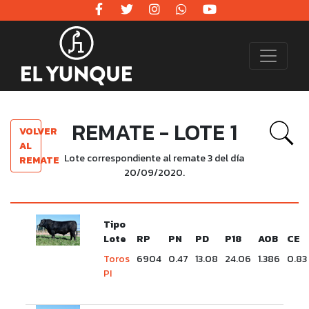
REMATE - LOTE 1
VOLVER
AL
Lote correspondiente al remate 3 del día
REMATE
20/09/2020.
Tipo
Lote
RP
PN
PD
P18
AOB
CE
Toros
6904
0.47
13.08
24.06
1.386
0.83
PI