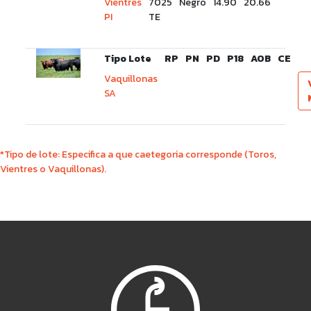
Vientres
7025
Negro
14.90
20.66
PI
TE
Tipo Lote
RP
PN
PD
P18
AOB
CE
Vaquillonas
SA
*Tipo de lote: Especifica a que caetegoria corresponde (Toros,
Vientres o Vaquillonas).