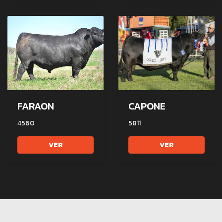
FARAON
CAPONE
4560
5811
VER
VER