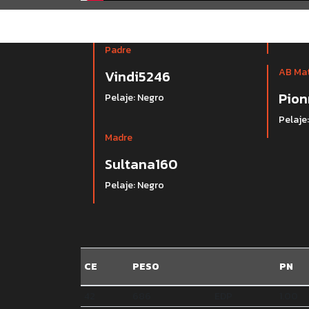
Padre
AB Ma
Vindi5246
Pion
Pelaje: Negro
Pelaje
Madre
Sultana160
Pelaje: Negro
CE
PESO
PN
42
686
EDP
1.00