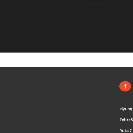
Prec
0.26
elyunq
Tel: (
Ruta 7