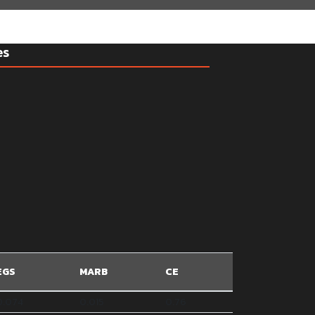
es
EGS
MARB
CE
0.074
0.015
0.76