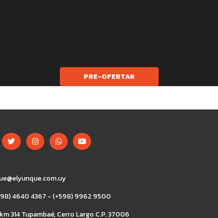
0.24
0.18
0.30
1.578
PRE-OFERTAR
ue@elyunque.com.uy
+598) 4640 4367 - (+598) 9962 9500
 km 314 Tupambaé, Cerro Largo C.P. 37006