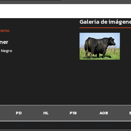
Galeria de imágen
terno
ner
: Negro
PD
HL
P18
AOB
11.02
2.22
19.38
1.578