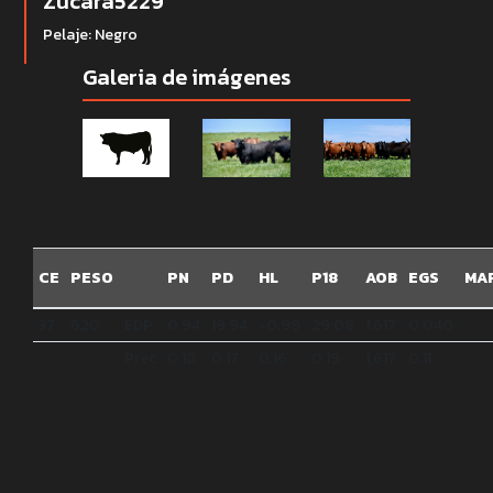
Zucara5229
Pelaje: Negro
Galeria de imágenes
CE
PESO
PN
PD
HL
P18
AOB
EGS
MA
37
620
EDP
0.94
19.94
-0.99
29.08
1.617
0.040
Prec
0.18
0.17
0.16
0.19
1.617
0.11