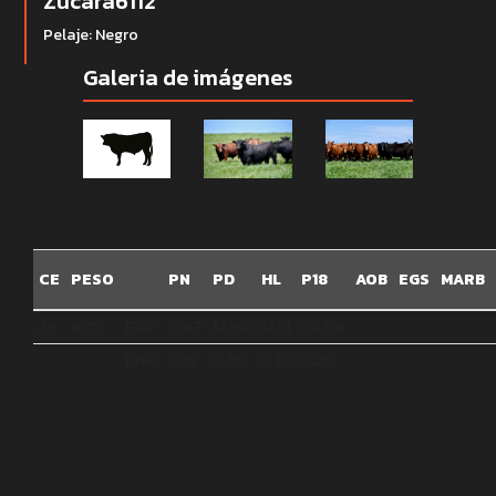
Zucara6112
Pelaje: Negro
Galeria de imágenes
CE
PESO
PN
PD
HL
P18
AOB
EGS
MARB
39
685
EDP
0.67
14.90
-1.51
20.66
Prec
0.19
0.19
0.18
0.20