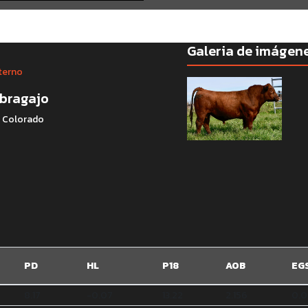
Galeria de imágen
terno
bragajo
: Colorado
PD
HL
P18
AOB
EG
8.17
-0.07
13.22
2.156
0.