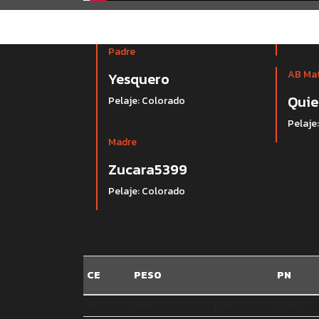
Padre
AB Ma
Yesquero
Quie
Pelaje: Colorado
Pelaje
Madre
Zucara5399
Pelaje: Colorado
CE
PESO
PN
35
619
EDP
0.68