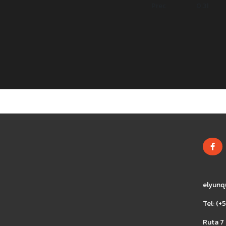
Prec
0.31
elyunq
Tel: (
Ruta 7