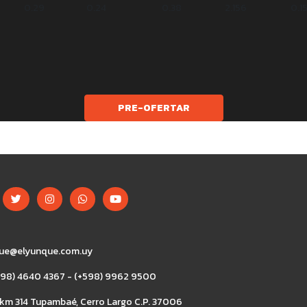
0.29
0.24
0.38
2.156
0.1
PRE-OFERTAR
ue@elyunque.com.uy
+598) 4640 4367 - (+598) 9962 9500
 km 314 Tupambaé, Cerro Largo C.P. 37006