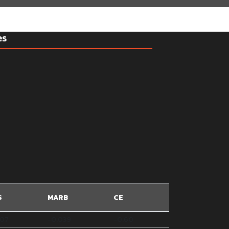
es
S
MARB
CE
007
-0.039
-0.60