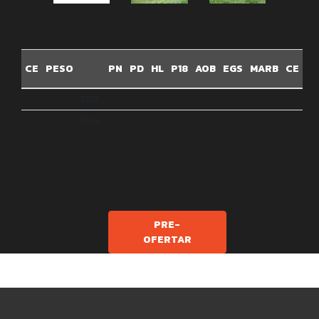
CE
PESO
PN
PD
HL
P18
AOB
EGS
MARB
CE
EDP
Prec
PRE-
OFERTAR