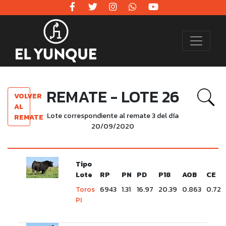
REMATE - LOTE 26
VOLVER
AL
Lote correspondiente al remate 3 del día
REMATE
20/09/2020
Tipo
Lote
RP
PN
PD
P18
AOB
CE
Toros
6943
1.31
16.97
20.39
0.863
0.72
PI