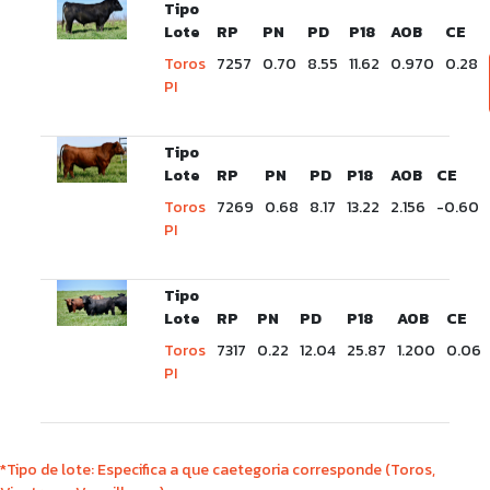
Tipo
Lote
RP
PN
PD
P18
AOB
CE
Toros
7257
0.70
8.55
11.62
0.970
0.28
PI
Tipo
Lote
RP
PN
PD
P18
AOB
CE
Toros
7269
0.68
8.17
13.22
2.156
-0.60
PI
Tipo
Lote
RP
PN
PD
P18
AOB
CE
Toros
7317
0.22
12.04
25.87
1.200
0.06
PI
*Tipo de lote: Especifica a que caetegoria corresponde (Toros,