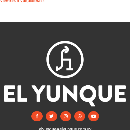
Vientres o Vaquillonas).
elyunque@elyunque.com.uy