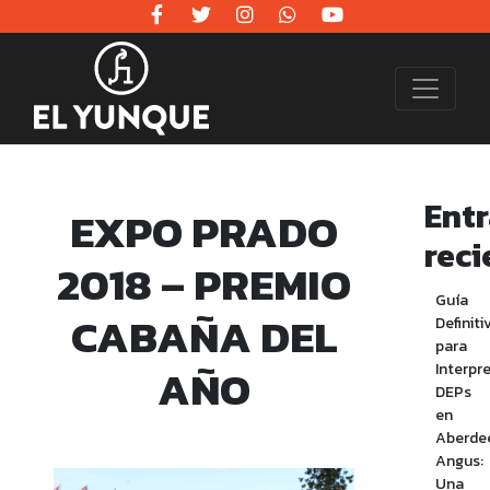
Ent
EXPO PRADO
reci
2018 – PREMIO
Guía
CABAÑA DEL
Definiti
para
AÑO
Interpr
DEPs
en
Aberde
Angus:
Una