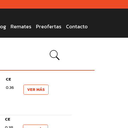
log
Remates
Preofertas
Contacto
CE
0.36
VER MÁS
CE
0.38