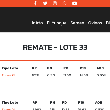
Inicio
El Yunque
Semen
Ovinos
B
REMATE - LOTE 33
Tipo Lote
RP
PN
PD
P18
AOB
Toros PI
6931
0.90
13.50
14.68
0.953
Tipo Lote
RP
PN
PD
P18
AOB
Toros PI
6962
1.15
12.55
19.62
0.530