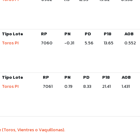
Tipo Lote
RP
PN
PD
P18
AOB
Toros PI
7060
-0.31
5.56
13.65
0.552
Tipo Lote
RP
PN
PD
P18
AOB
Toros PI
7061
0.19
8.33
21.41
1.431
 (Toros, Vientres o Vaquillonas).