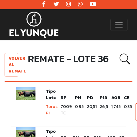
REMATE - LOTE 36
VOLVER
AL
REMATE
Tipo
Lote
RP
PN
PD
P18
AOB
CE
Toros
7009
0,95
20,51
26,5
1,745
0,35
PI
TE
Tipo