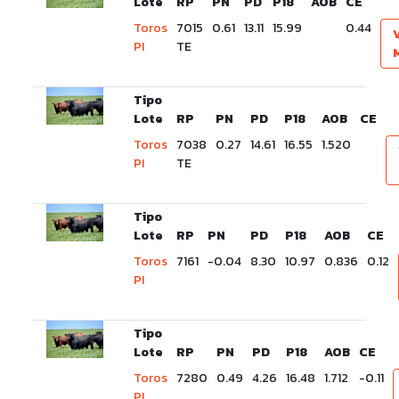
Lote
RP
PN
PD
P18
AOB
CE
Toros
7015
0.61
13.11
15.99
0.44
PI
TE
Tipo
Lote
RP
PN
PD
P18
AOB
CE
Toros
7038
0.27
14.61
16.55
1.520
PI
TE
Tipo
Lote
RP
PN
PD
P18
AOB
CE
Toros
7161
-0.04
8.30
10.97
0.836
0.12
PI
Tipo
Lote
RP
PN
PD
P18
AOB
CE
Toros
7280
0.49
4.26
16.48
1.712
-0.11
PI