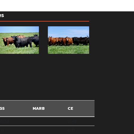
es
GS
MARB
CE
.008
0.49
.14
0.17