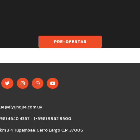
PRE-OFERTAR
ue@elyunque.com.uy
+598) 4640 4367 - (+598) 9962 9500
 km 314 Tupambaé, Cerro Largo C.P. 37006