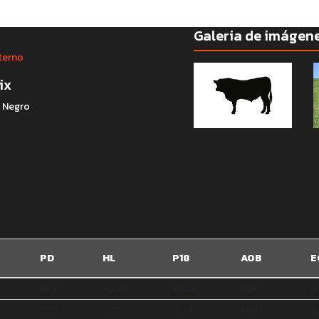
Galeria de imágen
terno
ix
: Negro
PD
HL
P18
AOB
E
16.51
-0.21
24.14
1.497
0
0.21
0.21
0.24
1.497
0