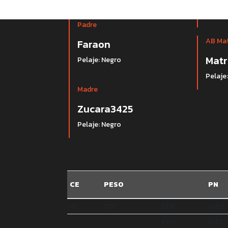
Padre
AB Ma
Faraon
Matr
Pelaje: Negro
Pelaje
Madre
Zucara3425
Pelaje: Negro
CE
PESO
PN
41
730
EDP
0.69
Prec
0.22