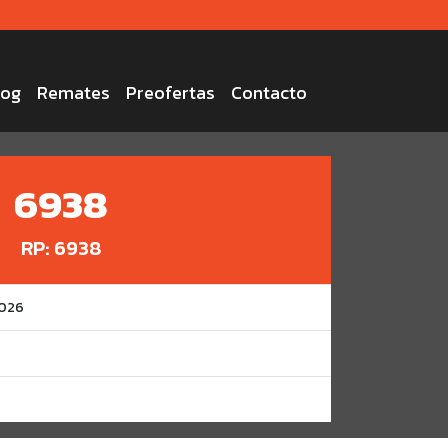
log
Remates
Preofertas
Contacto
6938
RP: 6938
2026