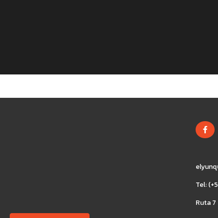
elyunq
Tel: (
Ruta 7