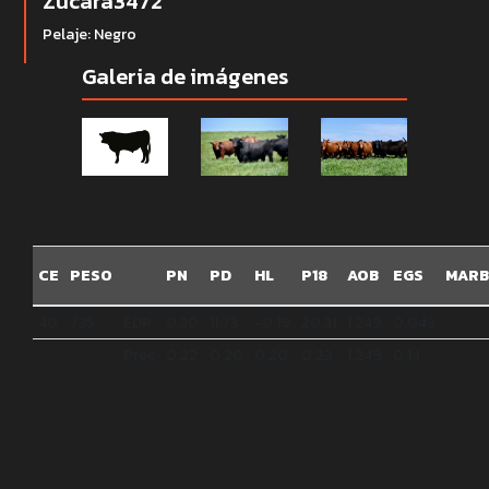
Zucara3472
Pelaje: Negro
Galeria de imágenes
CE
PESO
PN
PD
HL
P18
AOB
EGS
MARB
40
735
EDP
0.30
11.73
-0.19
20.31
1.249
0.043
Prec
0.22
0.20
0.20
0.23
1.249
0.14