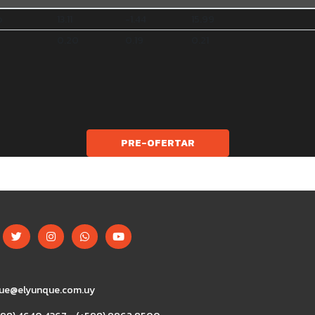
o
13.11
-1.44
15.99
0.20
0.19
0.21
PRE-OFERTAR
ue@elyunque.com.uy