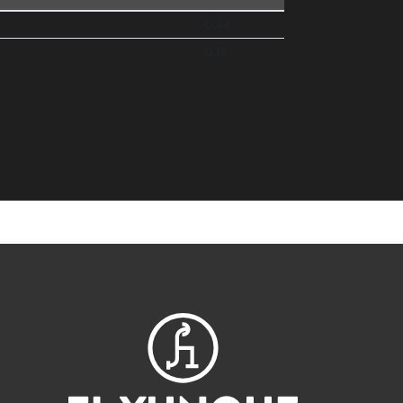
0.44
0.18