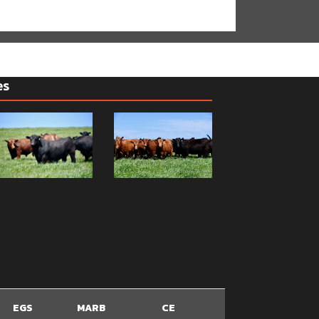
es
EGS
MARB
CE