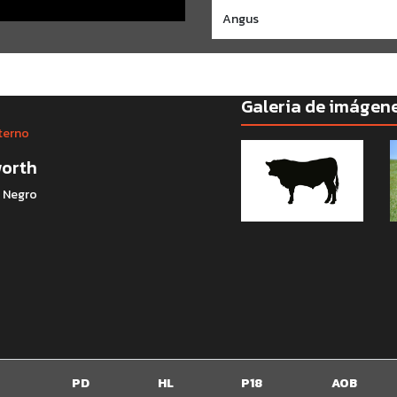
Angus
Galeria de imágen
terno
orth
: Negro
PD
HL
P18
AOB