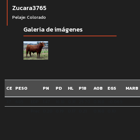
Zucara3765
Pelaje: Colorado
Galeria de imágenes
CE
PESO
PN
PD
HL
P18
AOB
EGS
MARB
37
685
EDP
1.47
16.18
0.31
25.70
0.168
-0.069
Prec
0.20
0.19
0.17
0.21
0.168
0.10