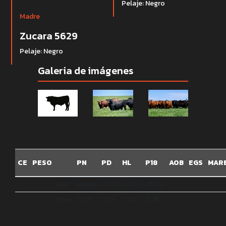
Pelaje: Negro
Madre
Zucara 5629
Pelaje: Negro
Galeria de imágenes
CE
PESO
PN
PD
HL
P18
AOB
EGS
MAR
EDP
Negro
17.83
-0.39
25.50
Prec
0.29
0.26
0.22
0.35