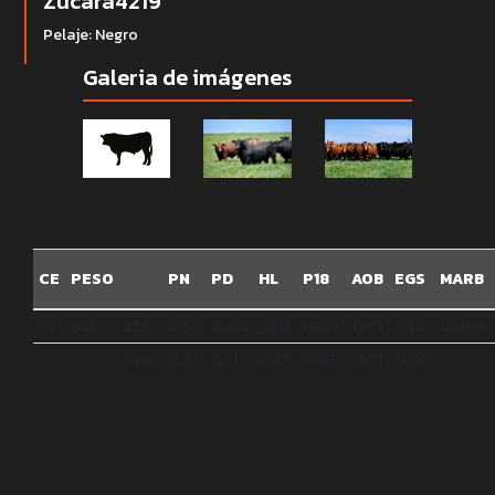
Zucara4219
Pelaje: Negro
Galeria de imágenes
CE
PESO
PN
PD
HL
P18
AOB
EGS
MARB
39
685
EDP
0.52
16.59
-4.15
19.07
1.971
0.115
0.086
Prec
0.33
0.31
0.27
0.39
1.971
0.20