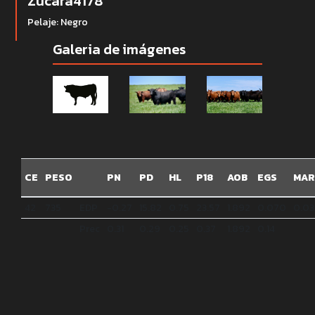
Zucara4178
Pelaje: Negro
Galeria de imágenes
CE
PESO
PN
PD
HL
P18
AOB
EGS
MAR
42
735
EDP
-0.27
15.82
0.75
23.57
1.892
0.070
0.03
Prec
0.31
0.29
0.25
0.37
1.892
0.14