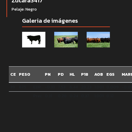
Zucara3417
Pelaje: Negro
Galeria de imágenes
CE
PESO
PN
PD
HL
P18
AOB
EGS
MAR
39
675
EDP
-0.33
7.53
6.44
28.23
1.001
0.009
-0.01
Prec
0.31
0.28
0.24
0.37
1.001
0.12