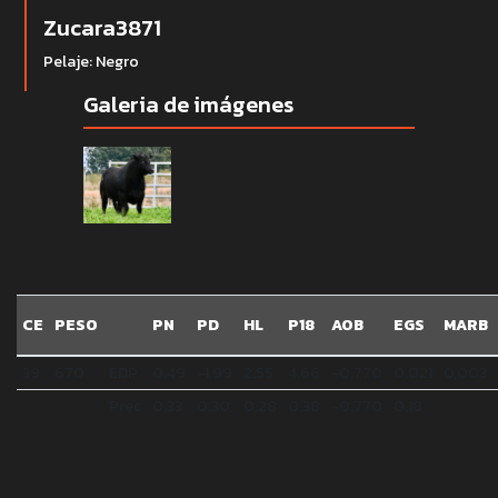
Zucara3871
Pelaje: Negro
Galeria de imágenes
CE
PESO
PN
PD
HL
P18
AOB
EGS
MARB
39
670
EDP
0.49
-1.99
2.55
4.66
-0.770
0.021
0,003
Prec
0.33
0.30
0.28
0.38
-0.770
0.18