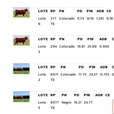
LOTE
RP
PN
PD
P18
AOB
CE
Lote
277
Colorado
11.74
14.10
1.261
0.18
6
TE
LOTE
RP
PN
PD
P18
AOB
Lote
294
Colorado
19.81
25.88
0.930
3
LOTE
RP
PN
PD
P18
AOB
Lote
6971
Colorado
17.75
23.37
0.753
0
2
TE
LOTE
RP
PN
PD
P18
AOB
CE
Lote
6977
Negro
19.21
24.77
5
TE