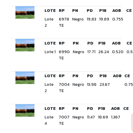
LOTE
RP
PN
PD
P18
AOB
CE
Lote
6978
Negro
19.83
19.89
0.755
2
TE
LOTE
RP
PN
PD
P18
AOB
CE
Lote 1
6990
Negro
17.71
26.24
0.520
0.
TE
LOTE
RP
PN
PD
P18
AOB
CE
Lote
7004
Negro
13.98
23.67
0.7
2
TE
LOTE
RP
PN
PD
P18
AOB
CE
Lote
7007
Negro
11.47
18.69
1.367
4
TE