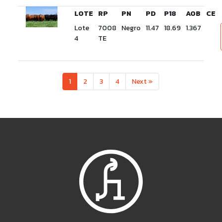
LOTE
RP
PN
PD
P18
AOB
CE
Lote
7008
Negro
11.47
18.69
1.367
4
TE
1
2
3
4
Next »