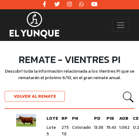
REMATE - VIENTRES PI
Descubrí toda la información relacionada a los Vientres PI que se
rematarán el próximo 6/10, en el gran remate anual.
VOLVER AL REMATE
LOTE
RP
PN
PD
P18
AOB
CE
Lote
275
Colorado
13.38
19.43
1.062
0.
5
TE