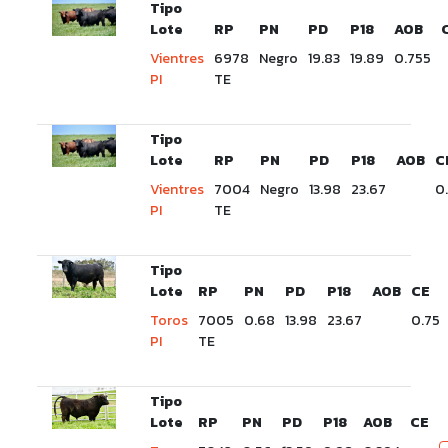
Tipo
Lote
RP
PN
PD
P18
AOB
Vientres
6978
Negro
19.83
19.89
0.755
PI
TE
Tipo
Lote
RP
PN
PD
P18
AOB
C
Vientres
7004
Negro
13.98
23.67
0
PI
TE
Tipo
Lote
RP
PN
PD
P18
AOB
CE
Toros
7005
0.68
13.98
23.67
0.75
PI
TE
Tipo
Lote
RP
PN
PD
P18
AOB
CE