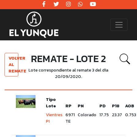
REMATE - LOTE 2
VOLVER
AL
Lote correspondiente al remate 3 del día
REMATE
20/09/2020.
Tipo
Lote
RP
PN
PD
P18
AOB
Vientres
6971
Colorado
17.75
23.37
0.753
PI
TE