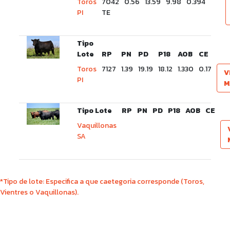
Toros
7042
0.56
13.59
9.98
0.394
PI
TE
Tipo
Lote
RP
PN
PD
P18
AOB
CE
Toros
7127
1.39
19.19
18.12
1.330
0.17
V
PI
M
Tipo Lote
RP
PN
PD
P18
AOB
CE
Vaquillonas
SA
*Tipo de lote: Especifica a que caetegoria corresponde (Toros,
Vientres o Vaquillonas).