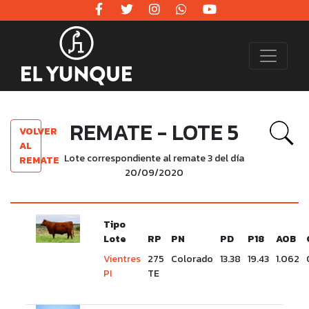
REMATE - LOTE 5
VOLVER
AL
Lote correspondiente al remate 3 del día
REMATE
20/09/2020
Tipo
Lote
RP
PN
PD
P18
AOB
Vientres
275
Colorado
13.38
19.43
1.062
PI
TE