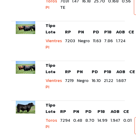
Toros
7031
1.47
16.18
25.70
0.168
0.56
PI
TE
Tipo
Lote
RP
PN
PD
P18
AOB
CE
Vientres
7203
Negro
11.63
7.86
1.724
PI
Tipo
Lote
RP
PN
PD
P18
AOB
CE
Vientres
7219
Negro
16.10
21.22
1.687
PI
Tipo
Lote
RP
PN
PD
P18
AOB
CE
Toros
7294
0.48
8.70
14.99
1.947
0.01
PI