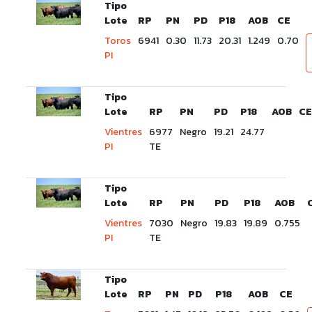
Tipo
Lote
RP
PN
PD
P18
AOB
CE
Toros
6941
0.30
11.73
20.31
1.249
0.70
PI
Tipo
Lote
RP
PN
PD
P18
AOB
C
Vientres
6977
Negro
19.21
24.77
PI
TE
Tipo
Lote
RP
PN
PD
P18
AOB
Vientres
7030
Negro
19.83
19.89
0.755
PI
TE
Tipo
Lote
RP
PN
PD
P18
AOB
CE